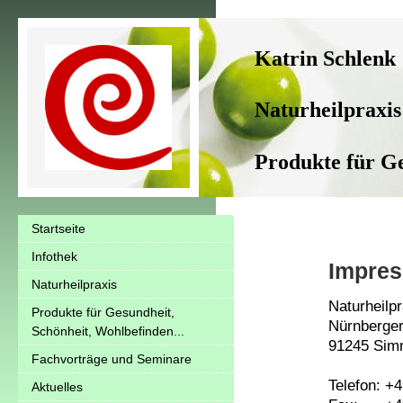
Katrin Schlenk
Naturheilpraxi
Produkte für G
Startseite
Infothek
Impre
Naturheilpraxis
Naturheilp
Produkte für Gesundheit,
Nürnberger
Schönheit, Wohlbefinden...
91245 Sim
Fachvorträge und Seminare
Telefon: +
Aktuelles