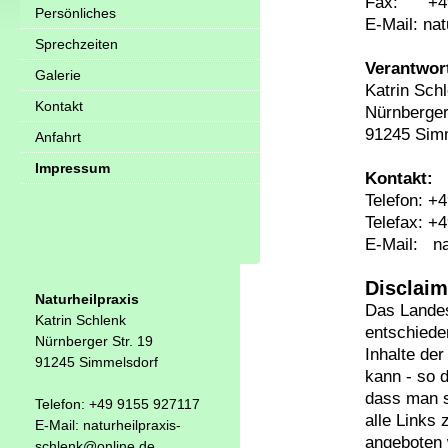
Fax: +49
Persönliches
E-Mail: na
Sprechzeiten
Verantwort
Galerie
Katrin Sch
Kontakt
Nürnberger
91245 Sim
Anfahrt
Impressum
Kontakt:
Telefon: +
Telefax: +
E-Mail: na
Disclaim
Naturheilpraxis
Das Landes
Katrin Schlenk
entschiede
Nürnberger Str. 19
Inhalte der
91245 Simmelsdorf
kann - so 
dass man s
Telefon: +49 9155 927117
alle Links 
E-Mail: naturheilpraxis-
angeboten w
schlenk@online.de