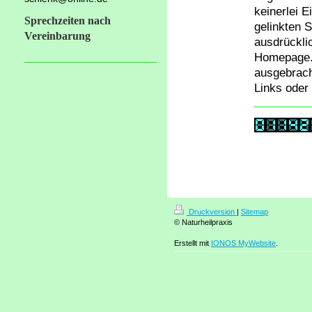
keinerlei E
Sprechzeiten nach
gelinkten S
Vereinbarung
ausdrücklic
Homepage. 
ausgebracht
Links oder
Druckversion
|
Sitemap
© Naturheilpraxis
Erstellt mit
IONOS MyWebsite
.