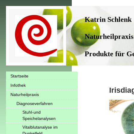
Katrin Schlenk
Naturheilpraxi
Produkte für G
Startseite
Infothek
Irisdi
Naturheilpraxis
Diagnoseverfahren
Stuhl-und
Speichelanalysen
Vitalblutanalyse im
Dunkelfeld